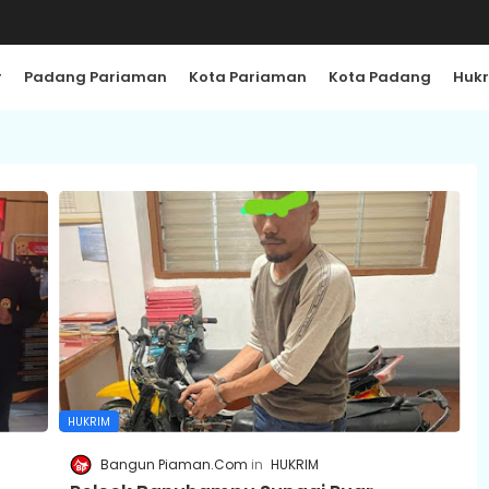
r
Padang Pariaman
Kota Pariaman
Kota Padang
Huk
HUKRIM
Bangun Piaman.Com
HUKRIM