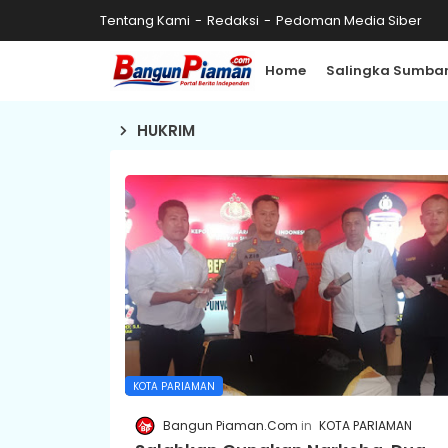
Tentang Kami
Redaksi
Pedoman Media Siber
Home
Salingka Sumba
HUKRIM
KOTA PARIAMAN
Bangun Piaman.Com
KOTA PARIAMAN