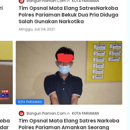
Bangun Piaman.Com
KOTA PARIAMAN
i
Tim Opsnal Mata Elang SatresNarkoba
Polres Pariaman Bekuk Dua Pria Diduga
Salah Gunakan Narkotika
Minggu, Juli 04, 2021
KOTA PARIAMAN
Bangun Piaman.Com
KOTA PARIAMAN
koba
Tim Opsnal Mata Elang Satres Narkoba
dar
Polres Pariaman Amankan Seorang