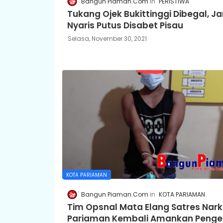
Bangun Piaman.Com
PERISTIWA
Tukang Ojek Bukittinggi Dibegal, Jar
Nyaris Putus Disabet Pisau
Selasa, November 30, 2021
KOTA PARIAMAN
Bangun Piaman.Com
KOTA PARIAMAN
Tim Opsnal Mata Elang Satres Nar
Pariaman Kembali Amankan Penge