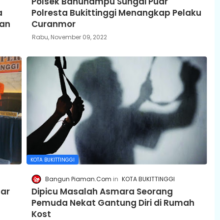
Polsek Banuhampu Sungai Puar
a
Polresta Bukittinggi Menangkap Pelaku
man
Curanmor
Rabu, November 09, 2022
KOTA BUKITTINGGI
Bangun Piaman.Com
KOTA BUKITTINGGI
dar
Dipicu Masalah Asmara Seorang
Pemuda Nekat Gantung Diri di Rumah
Kost