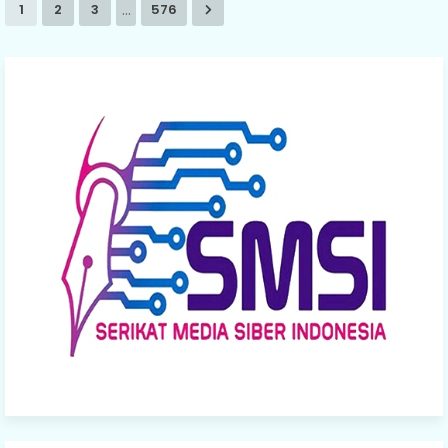
...
1
2
3
576