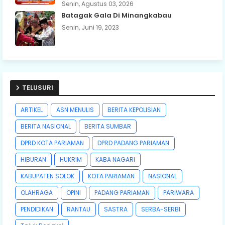
Senin, Agustus 03, 2026
Batagak Gala Di Minangkabau
Senin, Juni 19, 2023
TELUSURI
ARTIKEL
ASN MENULIS
BERITA KEPOLISIAN
BERITA NASIONAL
BERITA SUMBAR
DPRD KOTA PARIAMAN
DPRD PADANG PARIAMAN
HIBURAN
HUKRIM
KABA NAGARI
KABUPATEN SOLOK
KOTA PARIAMAN
NASIONAL
OLAHRAGA
OPINI
PADANG PARIAMAN
PARIWARA
PENDIDIKAN
RANTAU
SASTRA
SERBA-SERBI