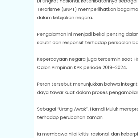
Di tingkat nasional, keterlibatannya seba
Terorisme (BNPT) memperlihatkan bagaimana
dalam kebijakan negara.
Pengalaman ini menjadi bekal penting dalam
solutif dan responsif terhadap persoalan b
Kepercayaan negara juga tercermin saat Ha
Calon Pimpinan KPK periode 2019–2024.
Peran tersebut menunjukkan bahwa integritas
daya tawar kuat dalam proses pengambilan 
Sebagai “Urang Awak”, Hamdi Muluk merepre
terhadap perubahan zaman.
Ia membawa nilai kritis, rasional, dan keb