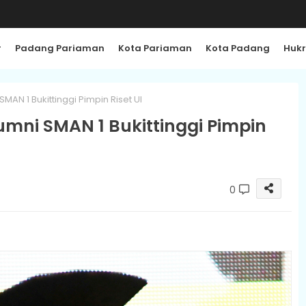
r
Padang Pariaman
Kota Pariaman
Kota Padang
Huk
AN 1 Bukittinggi Pimpin Riset UI
mni SMAN 1 Bukittinggi Pimpin
0