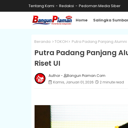
Tentang Kami
Redaksi
Pedoman Media Siber
Home
Salingka Sumba
Beranda
TOKOH
Putra Padang Panjang Alumni SM
Putra Padang Panjang Alu
Riset UI
Author -
Bangun Piaman.Com
Kamis, Januari 01, 2026
2 minute read