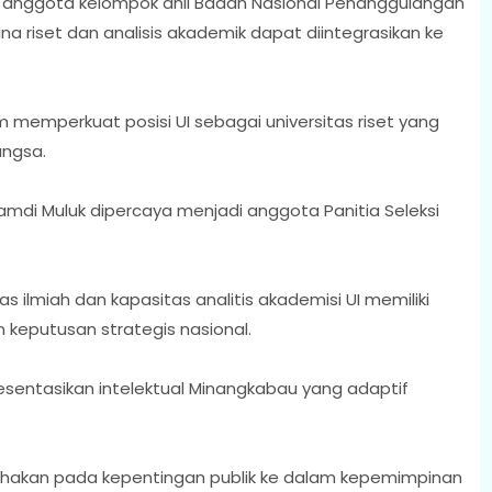
gai anggota kelompok ahli Badan Nasional Penanggulangan
 riset dan analisis akademik dapat diintegrasikan ke
 memperkuat posisi UI sebagai universitas riset yang
angsa.
mdi Muluk dipercaya menjadi anggota Panitia Seleksi
 ilmiah dan kapasitas analitis akademisi UI memiliki
keputusan strategis nasional.
sentasikan intelektual Minangkabau yang adaptif
erpihakan pada kepentingan publik ke dalam kepemimpinan