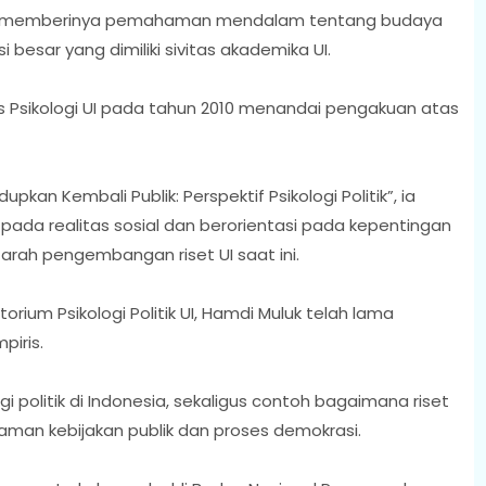
UI memberinya pemahaman mendalam tentang budaya
besar yang dimiliki sivitas akademika UI.
 Psikologi UI pada tahun 2010 menandai pengakuan atas
kan Kembali Publik: Perspektif Psikologi Politik”, ia
pada realitas sosial dan berorientasi pada kepentingan
arah pengembangan riset UI saat ini.
ium Psikologi Politik UI, Hamdi Muluk telah lama
piris.
ogi politik di Indonesia, sekaligus contoh bagaimana riset
man kebijakan publik dan proses demokrasi.