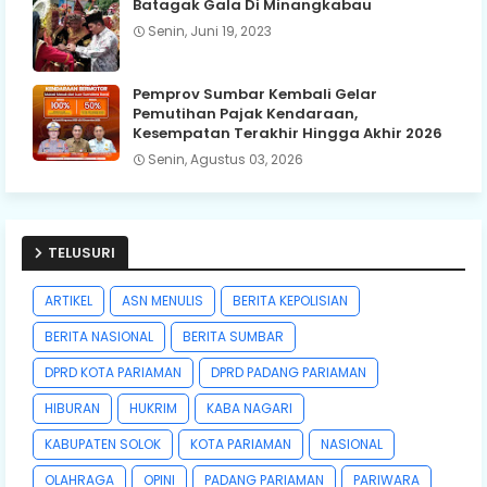
Batagak Gala Di Minangkabau
Senin, Juni 19, 2023
Pemprov Sumbar Kembali Gelar
Pemutihan Pajak Kendaraan,
Kesempatan Terakhir Hingga Akhir 2026
Senin, Agustus 03, 2026
TELUSURI
ARTIKEL
ASN MENULIS
BERITA KEPOLISIAN
BERITA NASIONAL
BERITA SUMBAR
DPRD KOTA PARIAMAN
DPRD PADANG PARIAMAN
HIBURAN
HUKRIM
KABA NAGARI
KABUPATEN SOLOK
KOTA PARIAMAN
NASIONAL
OLAHRAGA
OPINI
PADANG PARIAMAN
PARIWARA