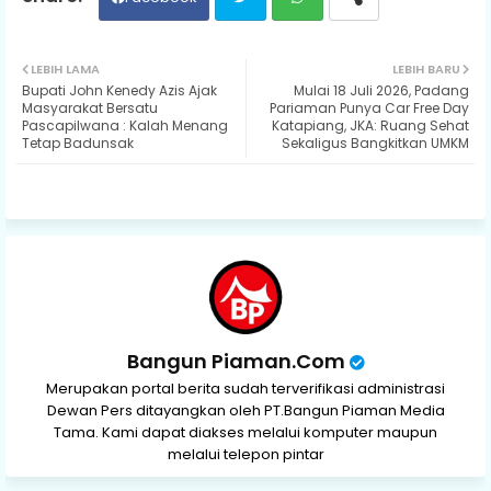
Twit
Wh
LEBIH LAMA
LEBIH BARU
Bupati John Kenedy Azis Ajak
Mulai 18 Juli 2026, Padang
ter
ats
Masyarakat Bersatu
Pariaman Punya Car Free Day
Pascapilwana : Kalah Menang
Katapiang, JKA: Ruang Sehat
Tetap Badunsak
Sekaligus Bangkitkan UMKM
ap
p
Bangun Piaman.Com
Merupakan portal berita sudah terverifikasi administrasi
Dewan Pers ditayangkan oleh PT.Bangun Piaman Media
Tama. Kami dapat diakses melalui komputer maupun
melalui telepon pintar