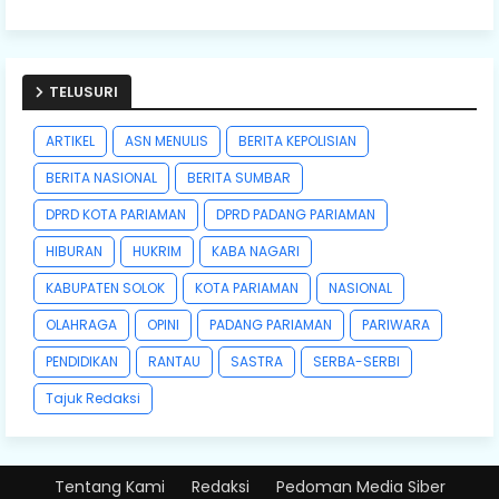
TELUSURI
ARTIKEL
ASN MENULIS
BERITA KEPOLISIAN
BERITA NASIONAL
BERITA SUMBAR
DPRD KOTA PARIAMAN
DPRD PADANG PARIAMAN
HIBURAN
HUKRIM
KABA NAGARI
KABUPATEN SOLOK
KOTA PARIAMAN
NASIONAL
OLAHRAGA
OPINI
PADANG PARIAMAN
PARIWARA
PENDIDIKAN
RANTAU
SASTRA
SERBA-SERBI
Tajuk Redaksi
Tentang Kami
Redaksi
Pedoman Media Siber