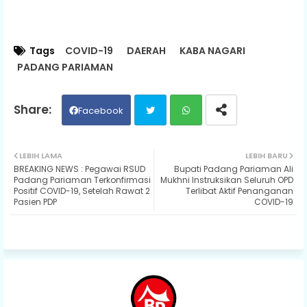
Tags
COVID-19
DAERAH
KABA NAGARI
PADANG PARIAMAN
Facebook
Twit
Wh
LEBIH LAMA
LEBIH BARU
BREAKING NEWS : Pegawai RSUD
Bupati Padang Pariaman Ali
ter
ats
Padang Pariaman Terkonfirmasi
Mukhni Instruksikan Seluruh OPD
Positif COVID-19, Setelah Rawat 2
Terlibat Aktif Penanganan
Pasien PDP
COVID-19
ap
p