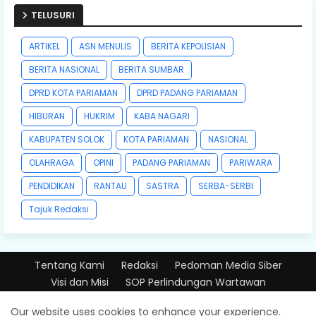
TELUSURI
ARTIKEL
ASN MENULIS
BERITA KEPOLISIAN
BERITA NASIONAL
BERITA SUMBAR
DPRD KOTA PARIAMAN
DPRD PADANG PARIAMAN
HIBURAN
HUKRIM
KABA NAGARI
KABUPATEN SOLOK
KOTA PARIAMAN
NASIONAL
OLAHRAGA
OPINI
PADANG PARIAMAN
PARIWARA
PENDIDIKAN
RANTAU
SASTRA
SERBA-SERBI
Tajuk Redaksi
Tentang Kami
Redaksi
Pedoman Media Siber
Visi dan Misi
SOP Perlindungan Wartawan
Design by -
Free Blogger Templates
| Distributed by
Our website uses cookies to enhance your experience.