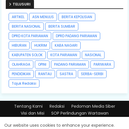
TELUSURI
ARTIKEL
ASN MENULIS
BERITA KEPOLISIAN
BERITA NASIONAL
BERITA SUMBAR
DPRD KOTA PARIAMAN
DPRD PADANG PARIAMAN
HIBURAN
HUKRIM
KABA NAGARI
KABUPATEN SOLOK
KOTA PARIAMAN
NASIONAL
OLAHRAGA
OPINI
PADANG PARIAMAN
PARIWARA
PENDIDIKAN
RANTAU
SASTRA
SERBA-SERBI
Tajuk Redaksi
Tentang Kami
Redaksi
Pedoman Media Siber
Visi dan Misi
SOP Perlindungan Wartawan
Design by -
Free Blogger Templates
| Distributed by
Our website uses cookies to enhance your experience.