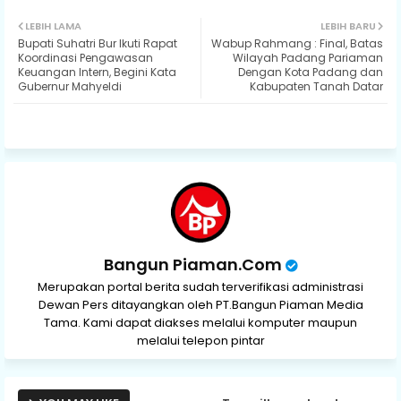
Twit
Wh
LEBIH LAMA
LEBIH BARU
Bupati Suhatri Bur Ikuti Rapat
Wabup Rahmang : Final, Batas
ter
ats
Koordinasi Pengawasan
Wilayah Padang Pariaman
Keuangan Intern, Begini Kata
Dengan Kota Padang dan
Gubernur Mahyeldi
Kabupaten Tanah Datar
ap
p
Bangun Piaman.Com
Merupakan portal berita sudah terverifikasi administrasi
Dewan Pers ditayangkan oleh PT.Bangun Piaman Media
Tama. Kami dapat diakses melalui komputer maupun
melalui telepon pintar