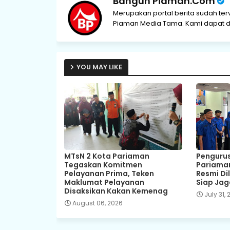
Bangun Piaman.Com
Merupakan portal berita sudah ter
Piaman Media Tama. Kami dapat di
YOU MAY LIKE
MTsN 2 Kota Pariaman
Pengurus
Tegaskan Komitmen
Pariama
Pelayanan Prima, Teken
Resmi Dil
Maklumat Pelayanan
Siap Jag
Disaksikan Kakan Kemenag
July 31,
August 06, 2026