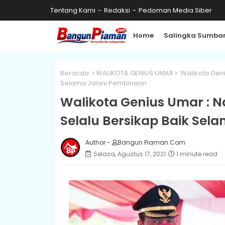
Tentang Kami
Redaksi
Pedoman Media Siber
Home
Salingka Sumba
Beranda
WALIKOTA GENIUS UMAR
Walikota Geni
Selama Jalani Pembinaan
Walikota Genius Umar : N
Selalu Bersikap Baik Sel
Author -
Bangun Piaman.Com
Selasa, Agustus 17, 2021
1 minute read