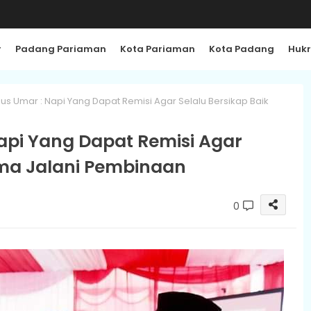
r
Padang Pariaman
Kota Pariaman
Kota Padang
Huk
us Umar : Napi Yang Dapat Remisi Agar Selalu Bersikap Baik
api Yang Dapat Remisi Agar
ama Jalani Pembinaan
0