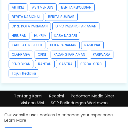
ARTIKEL
ASN MENULIS
BERITA KEPOLISIAN
BERITA NASIONAL
BERITA SUMBAR
DPRD KOTA PARIAMAN
DPRD PADANG PARIAMAN
HIBURAN
HUKRIM
KABA NAGARI
KABUPATEN SOLOK
KOTA PARIAMAN
NASIONAL
OLAHRAGA
OPINI
PADANG PARIAMAN
PARIWARA
PENDIDIKAN
RANTAU
SASTRA
SERBA-SERBI
Tajuk Redaksi
Tentang Kami
Redaksi
Pedoman Media Siber
Visi dan Misi
SOP Perlindungan Wartawan
Design by -
Free Blogger Templates
| Distributed by
Our website uses cookies to enhance your experience.
Learn More
PT.BANGUNPIAMAN MEDIATAMA