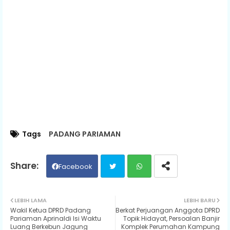
Tags
PADANG PARIAMAN
Facebook
Twit
Wh
LEBIH LAMA
LEBIH BARU
Wakil Ketua DPRD Padang
Berkat Perjuangan Anggota DPRD
ter
ats
Pariaman Aprinaldi Isi Waktu
Topik Hidayat, Persoalan Banjir
Luang Berkebun Jagung
Komplek Perumahan Kampung