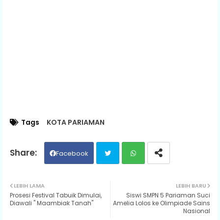
Tags
KOTA PARIAMAN
Facebook
Twit
Wh
LEBIH LAMA
LEBIH BARU
Prosesi Festival Tabuik Dimulai,
Siswi SMPN 5 Pariaman Suci
ter
ats
Diawali " Maambiak Tanah"
Amelia Lolos ke Olimpiade Sains
Nasional
ap