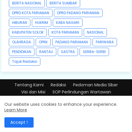
BERITA NASIONAL
BERITA SUMBAR
DPRD KOTA PARIAMAN
DPRD PADANG PARIAMAN
HIBURAN
HUKRIM
KABA NAGARI
KABUPATEN SOLOK
KOTA PARIAMAN
NASIONAL
OLAHRAGA
OPINI
PADANG PARIAMAN
PARIWARA
PENDIDIKAN
RANTAU
SASTRA
SERBA-SERBI
Tajuk Redaksi
Tentang Kami
Redaksi
Pedoman Media Siber
Visi dan Misi
SOP Perlindungan Wartawan
Design by -
Free Blogger Templates
| Distributed by
Our website uses cookies to enhance your experience.
Learn More
PT.BANGUNPIAMAN MEDIATAMA
Accept !