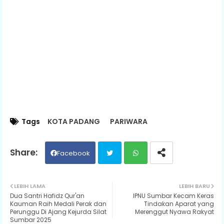
Tags
KOTA PADANG
PARIWARA
Facebook
Twit
Wh
LEBIH LAMA
LEBIH BARU
Dua Santri Hafidz Qur'an
IPNU Sumbar Kecam Keras
ter
ats
Kauman Raih Medali Perak dan
Tindakan Aparat yang
Perunggu Di Ajang Kejurda Silat
Merenggut Nyawa Rakyat
Sumbar 2025
ap