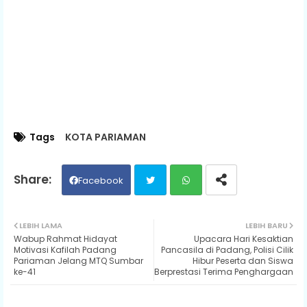
Tags
KOTA PARIAMAN
Facebook
Twit
Wh
LEBIH LAMA
LEBIH BARU
Wabup Rahmat Hidayat
Upacara Hari Kesaktian
ter
ats
Motivasi Kafilah Padang
Pancasila di Padang, Polisi Cilik
Pariaman Jelang MTQ Sumbar
Hibur Peserta dan Siswa
ke-41
Berprestasi Terima Penghargaan
ap
p