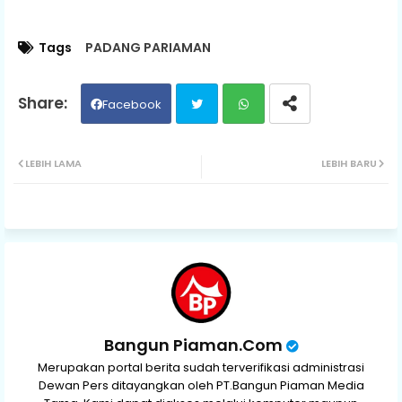
Tags
PADANG PARIAMAN
Facebook
Twit
Wh
LEBIH LAMA
LEBIH BARU
ter
ats
ap
p
Bangun Piaman.Com
Merupakan portal berita sudah terverifikasi administrasi
Dewan Pers ditayangkan oleh PT.Bangun Piaman Media