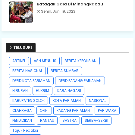
Batagak Gala Di Minangkabau
Senin, Juni 19, 2023
TELUSURI
ARTIKEL
ASN MENULIS
BERITA KEPOLISIAN
BERITA NASIONAL
BERITA SUMBAR
DPRD KOTA PARIAMAN
DPRD PADANG PARIAMAN
HIBURAN
HUKRIM
KABA NAGARI
KABUPATEN SOLOK
KOTA PARIAMAN
NASIONAL
OLAHRAGA
OPINI
PADANG PARIAMAN
PARIWARA
PENDIDIKAN
RANTAU
SASTRA
SERBA-SERBI
Tajuk Redaksi