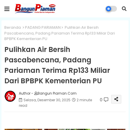
Beranda
PADANG PARIAMAN
Pulihkan Air Bersih
Pascabencana, Padang Pariaman Terima Rp133 Miliar Dari
BPBPK Kementerian PU
Pulihkan Air Bersih
Pascabencana, Padang
Pariaman Terima Rp133 Miliar
Dari BPBPK Kementerian PU
Author -
Bangun Piaman.Com
0
Selasa, Desember 30, 2025
2 minute
read