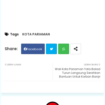
Tags
KOTA PARIAMAN
Facebook
Twit
Wh
LEBIH LAMA
LEBIH BARU
Wali Kota Pariaman Yota Balad
ter
ats
Turun Langsung Serahkan
Bantuan Untuk Korban Banjir
ap
p