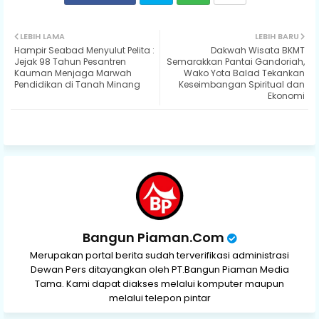
Twit
Wh
LEBIH LAMA
LEBIH BARU
Hampir Seabad Menyulut Pelita :
Dakwah Wisata BKMT
ter
ats
Jejak 98 Tahun Pesantren
Semarakkan Pantai Gandoriah,
Kauman Menjaga Marwah
Wako Yota Balad Tekankan
Pendidikan di Tanah Minang
Keseimbangan Spiritual dan
ap
Ekonomi
p
Bangun Piaman.Com
Merupakan portal berita sudah terverifikasi administrasi
Dewan Pers ditayangkan oleh PT.Bangun Piaman Media
Tama. Kami dapat diakses melalui komputer maupun
melalui telepon pintar