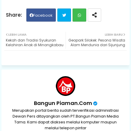
Facebook
Twit
Wh
LEBIH LAMA
LEBIH BARU
Kekah dan Tradisi Syukuran
Geopark Silokek: Pesona Wisata
ter
ats
Kelahiran Anak di Minangkabau
Alam Mendunia dari Sijunjung
ap
p
Bangun Piaman.Com
Merupakan portal berita sudah terverifikasi administrasi
Dewan Pers ditayangkan oleh PT.Bangun Piaman Media
Tama. Kami dapat diakses melalui komputer maupun
melalui telepon pintar