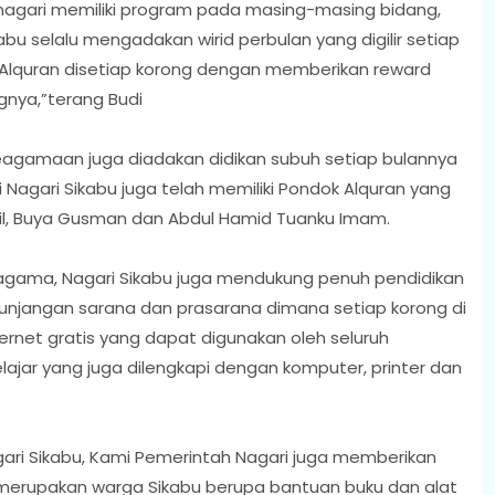
nagari memiliki program pada masing-masing bidang,
u selalu mengadakan wirid perbulan yang digilir setiap
 Alquran disetiap korong dengan memberikan reward
gnya,”terang Budi
gamaan juga diadakan didikan subuh setiap bulannya
i Nagari Sikabu juga telah memiliki Pondok Alquran yang
mril, Buya Gusman dan Abdul Hamid Tuanku Imam.
agama, Nagari Sikabu juga mendukung penuh pendidikan
unjangan sarana dan prasarana dimana setiap korong di
nternet gratis yang dapat digunakan oleh seluruh
ajar yang juga dilengkapi dengan komputer, printer dan
gari Sikabu, Kami Pemerintah Nagari juga memberikan
 merupakan warga Sikabu berupa bantuan buku dan alat