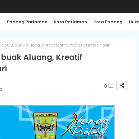
r
Padang Pariaman
Kota Pariaman
Kota Padang
Huk
abu Lubuak Aluang, Kreatif Manfaatkan Potensi Nagari
buak Aluang, Kreatif
ri
0
d