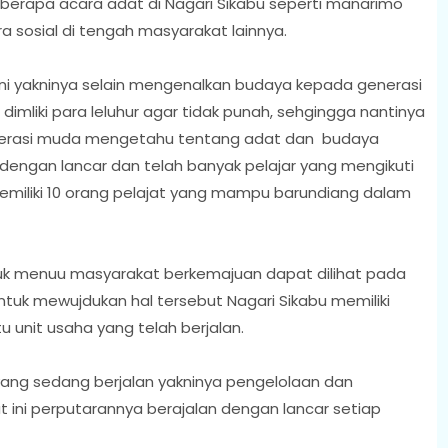
berapa acara adat di Nagari Sikabu seperti manarimo
 sosial di tengah masyarakat lainnya.
ini yakninya selain mengenalkan budaya kepada generasi
imliki para leluhur agar tidak punah, sehgingga nantinya
generasi muda mengetahu tentang adat dan budaya
an dengan lancar dan telah banyak pelajar yang mengikuti
 memiliki 10 orang pelajat yang mampu barundiang dalam
ntuk menuu masyarakat berkemajuan dapat dilihat pada
k mewujdukan hal tersebut Nagari Sikabu memiliki
 unit usaha yang telah berjalan.
 yang sedang berjalan yakninya pengelolaan dan
 ini perputarannya berajalan dengan lancar setiap