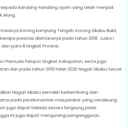
kan kepada kandang-kandang ayam yang telah menjadi
k Alung.
iantaranya Korong kampung Tangah, Korong Sikabu Bukit,
beberapa prestasi diantaranya pada tahun 2018 Juara I
n juara III tingkat Provinsi.
 I Pemuda Pelopor tingkat Kabupaten, serta juga
n dan pada tahun 2019 hdan 2020 Nagari Sikabu tercat
jadikan Nagari Sikabu semakin berkembang dan
utama pada perekonomian masyarakat yang cenderung
dion juga dapat bekerja secara langsung pada
gga ini juga dapat mengurangi pengangguran.