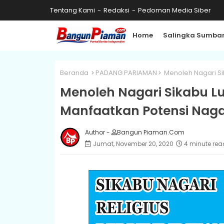
Tentang Kami
Redaksi
Pedoman Media Siber
Home
Salingka Sumba
Beranda
PADANG PARIAMAN
Menoleh Nagari Sik
Menoleh Nagari Sikabu Lu
Manfaatkan Potensi Naga
Author -
Bangun Piaman.Com
Jumat, November 20, 2020
4 minute rea