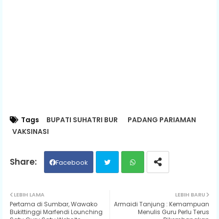
Tags
BUPATI SUHATRI BUR
PADANG PARIAMAN
VAKSINASI
Facebook
Twit
Wh
LEBIH LAMA
LEBIH BARU
Pertama di Sumbar, Wawako
Armaidi Tanjung : Kemampuan
ter
ats
Bukittinggi Marfendi Lounching
Menulis Guru Perlu Terus