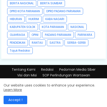
BERITA NASIONAL
BERITA SUMBAR
DPRD KOTA PARIAMAN
DPRD PADANG PARIAMAN
HIBURAN
HUKRIM
KABA NAGARI
KABUPATEN SOLOK
KOTA PARIAMAN
NASIONAL
OLAHRAGA
OPINI
PADANG PARIAMAN
PARIWARA
PENDIDIKAN
RANTAU
SASTRA
SERBA-SERBI
Tajuk Redaksi
Tentang Kami
Redaksi
Pedoman Media Siber
Visi dan Misi
SOP Perlindungan Wartawan
Design by -
Free Blogger Templates
| Distributed by
Our website uses cookies to enhance your experience.
Learn More
PT.BANGUNPIAMAN MEDIATAMA
Accept !