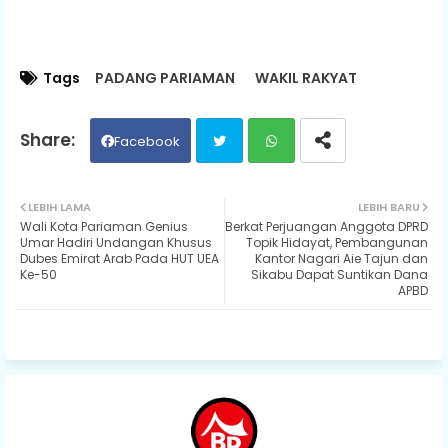
Tags
PADANG PARIAMAN
WAKIL RAKYAT
Facebook
Twit
Wh
LEBIH LAMA
LEBIH BARU
Wali Kota Pariaman Genius
Berkat Perjuangan Anggota DPRD
ter
ats
Umar Hadiri Undangan Khusus
Topik Hidayat, Pembangunan
Dubes Emirat Arab Pada HUT UEA
Kantor Nagari Aie Tajun dan
Ke-50
Sikabu Dapat Suntikan Dana
ap
APBD
p