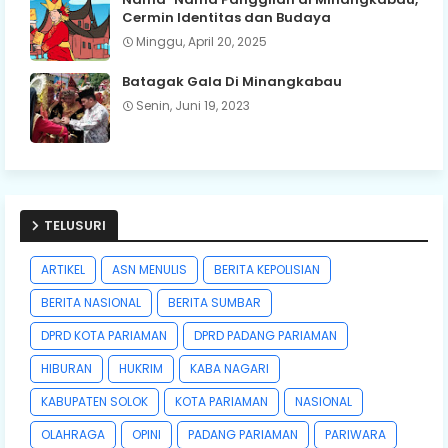
Cermin Identitas dan Budaya
Minggu, April 20, 2025
Batagak Gala Di Minangkabau
Senin, Juni 19, 2023
TELUSURI
ARTIKEL
ASN MENULIS
BERITA KEPOLISIAN
BERITA NASIONAL
BERITA SUMBAR
DPRD KOTA PARIAMAN
DPRD PADANG PARIAMAN
HIBURAN
HUKRIM
KABA NAGARI
KABUPATEN SOLOK
KOTA PARIAMAN
NASIONAL
OLAHRAGA
OPINI
PADANG PARIAMAN
PARIWARA