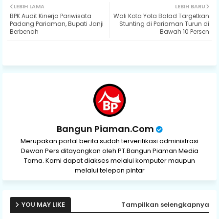
LEBIH LAMA
LEBIH BARU
BPK Audit Kinerja Pariwisata
Wali Kota Yota Balad Targetkan
ter
ats
Padang Pariaman, Bupati Janji
Stunting di Pariaman Turun di
Berbenah
Bawah 10 Persen
ap
p
Bangun Piaman.Com
Merupakan portal berita sudah terverifikasi administrasi
Dewan Pers ditayangkan oleh PT.Bangun Piaman Media
Tama. Kami dapat diakses melalui komputer maupun
melalui telepon pintar
YOU MAY LIKE
Tampilkan selengkapnya