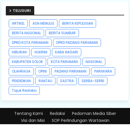
TELUSURI
ARTIKEL
ASN MENULIS
BERITA KEPOLISIAN
BERITA NASIONAL
BERITA SUMBAR
DPRD KOTA PARIAMAN
DPRD PADANG PARIAMAN
HIBURAN
HUKRIM
KABA NAGARI
KABUPATEN SOLOK
KOTA PARIAMAN
NASIONAL
OLAHRAGA
OPINI
PADANG PARIAMAN
PARIWARA
PENDIDIKAN
RANTAU
SASTRA
SERBA-SERBI
Tajuk Redaksi
Tentang Kami
Redaksi
Pedoman Media Siber
Visi dan Misi
SOP Perlindungan Wartawan
Design by -
Free Blogger Templates
| Distributed by