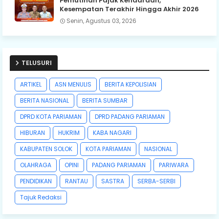
Pemutihan Pajak Kendaraan,
Kesempatan Terakhir Hingga Akhir 2026
Senin, Agustus 03, 2026
TELUSURI
ARTIKEL
ASN MENULIS
BERITA KEPOLISIAN
BERITA NASIONAL
BERITA SUMBAR
DPRD KOTA PARIAMAN
DPRD PADANG PARIAMAN
HIBURAN
HUKRIM
KABA NAGARI
KABUPATEN SOLOK
KOTA PARIAMAN
NASIONAL
OLAHRAGA
OPINI
PADANG PARIAMAN
PARIWARA
PENDIDIKAN
RANTAU
SASTRA
SERBA-SERBI
Tajuk Redaksi