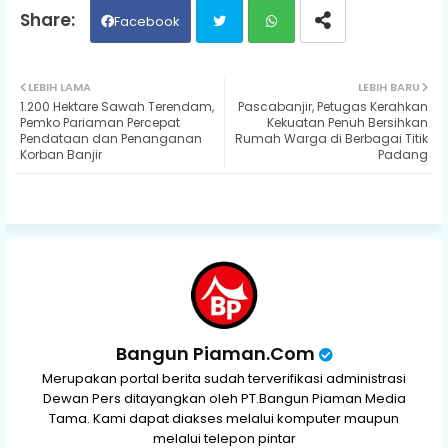
Facebook
Twit
Wh
LEBIH LAMA
LEBIH BARU
1.200 Hektare Sawah Terendam,
Pascabanjir, Petugas Kerahkan
ter
ats
Pemko Pariaman Percepat
Kekuatan Penuh Bersihkan
Pendataan dan Penanganan
Rumah Warga di Berbagai Titik
Korban Banjir
Padang
ap
p
Bangun Piaman.Com
Merupakan portal berita sudah terverifikasi administrasi
Dewan Pers ditayangkan oleh PT.Bangun Piaman Media
Tama. Kami dapat diakses melalui komputer maupun
melalui telepon pintar