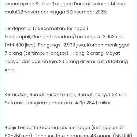
menetapkan Status Tanggap Darurat selama 14 hari,
mulai 23 November hingga 6 Desember 2025.
Terdapat di 17 kecamatan, 88 nagari
terdampak, Rumah terendam/terdampak: 3.963 unit
(±14.400 jiwa), Pengungsi: 2.968 jiwa, Korban meninggal:
7 orang (tertimbun longsor), Hilang: 2 orang, Mayat
hanyut dari daerah lain: 20 orang ditemukan di Batang
Anai.
Kemudian, Rumah rusak 57 unit, Rumah hanyut 34 unit.
Estimasi kerugian sementara : ± Rp 284,1 miliar.
Banjir terjadi 15 kecamatan, 55 nagari (ketinggian air
50–250 cm), Longsor: 15 kecamatan, 43 nagari (56 titik)