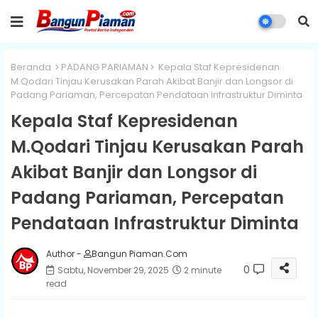
Beranda
PADANG PARIAMAN
Kepala Staf Kepresidenan
M.Qodari Tinjau Kerusakan Parah Akibat Banjir dan Longsor di
Padang Pariaman, Percepatan Pendataan Infrastruktur Diminta
Kepala Staf Kepresidenan
M.Qodari Tinjau Kerusakan Parah
Akibat Banjir dan Longsor di
Padang Pariaman, Percepatan
Pendataan Infrastruktur Diminta
Author -
Bangun Piaman.Com
0
Sabtu, November 29, 2025
2 minute
read