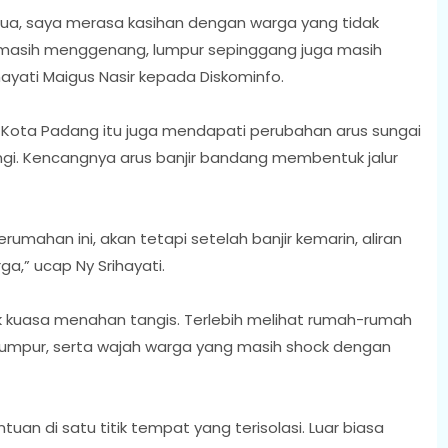
emua, saya merasa kasihan dengan warga yang tidak
r masih menggenang, lumpur sepinggang juga masih
hayati Maigus Nasir kepada Diskominfo.
Kota Padang itu juga mendapati perubahan arus sungai
gi. Kencangnya arus banjir bandang membentuk jalur
rumahan ini, akan tetapi setelah banjir kemarin, aliran
a,” ucap Ny Srihayati.
tak kuasa menahan tangis. Terlebih melihat rumah-rumah
lumpur, serta wajah warga yang masih shock dengan
an di satu titik tempat yang terisolasi. Luar biasa