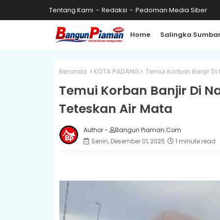
Tentang Kami
Redaksi
Pedoman Media Siber
Home
Salingka Sumba
Beranda
KOTA PADANG
Temui Korban Banjir Di
Temui Korban Banjir Di N
Teteskan Air Mata
Author -
Bangun Piaman.Com
Senin, Desember 01, 2025
1 minute read