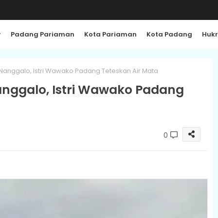
r
Padang Pariaman
Kota Pariaman
Kota Padang
Huk
 Nanggalo, Istri Wawako Padang Teteskan Air Mata
anggalo, Istri Wawako Padang
0