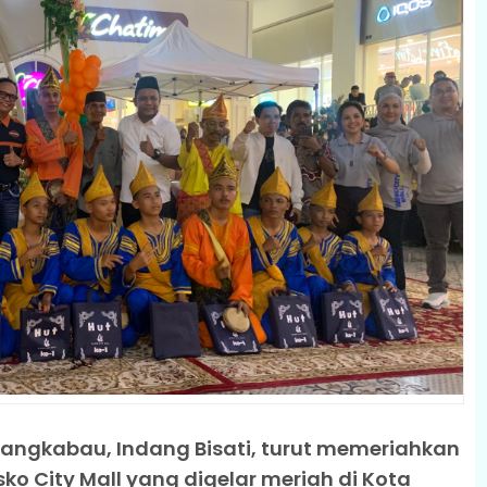
nangkabau, Indang Bisati, turut memeriahkan
ko City Mall yang digelar meriah di Kota