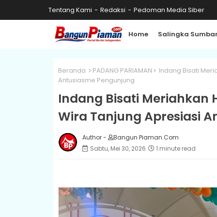
Tentang Kami
Redaksi
Pedoman Media Siber
Home
Salingka Sumba
Beranda
PADANG PARIAMAN
Indang Bisati Meri
Antusiasme Pengunjung
Indang Bisati Meriahkan H
Wira Tanjung Apresiasi 
Author -
Bangun Piaman.Com
Sabtu, Mei 30, 2026
1 minute read