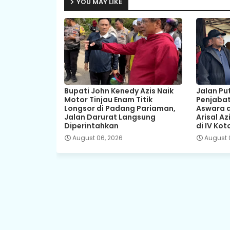
YOU MAY LIKE
Bupati John Kenedy Azis Naik
Jalan Pu
Motor Tinjau Enam Titik
Penjabat
Longsor di Padang Pariaman,
Aswara 
Jalan Darurat Langsung
Arisal Az
Diperintahkan
di IV Kot
August 06, 2026
August 