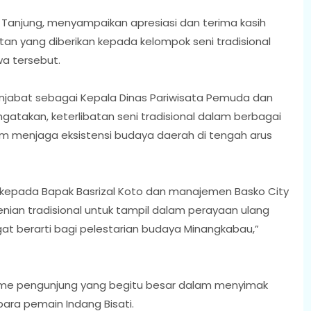
 Tanjung, menyampaikan apresiasi dan terima kasih
an yang diberikan kepada kelompok seni tradisional
a tersebut.
njabat sebagai Kepala Dinas Pariwisata Pemuda dan
takan, keterlibatan seni tradisional dalam berbagai
lam menjaga eksistensi budaya daerah di tengah arus
ih kepada Bapak Basrizal Koto dan manajemen Basko City
nian tradisional untuk tampil dalam perayaan ulang
gat berarti bagi pelestarian budaya Minangkabau,”
sme pengunjung yang begitu besar dalam menyimak
para pemain Indang Bisati.