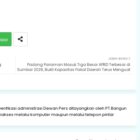
app
LEBIH BARU
g
Padang Pariaman Masuk Tiga Besar APBD Terbesar di
Sumbar 2026, Bukti Kapasitas Fiskal Daerah Terus Menguat
verifikasi administrasi Dewan Pers ditayangkan oleh PT.Bangun
akses melalui komputer maupun melalui telepon pintar