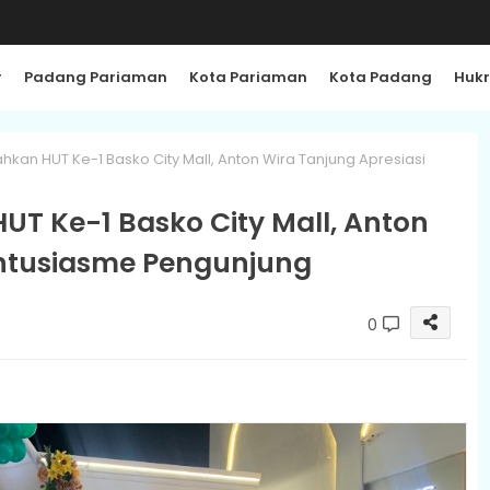
r
Padang Pariaman
Kota Pariaman
Kota Padang
Huk
ahkan HUT Ke-1 Basko City Mall, Anton Wira Tanjung Apresiasi
UT Ke-1 Basko City Mall, Anton
Antusiasme Pengunjung
0