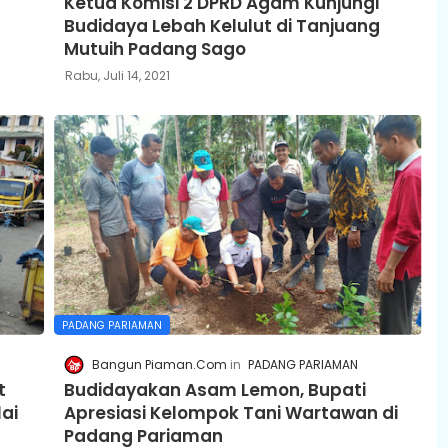
Ketua Komisi 2 DPRD Agam Kunjungi
Budidaya Lebah Kelulut di Tanjuang
Mutuih Padang Sago
Rabu, Juli 14, 2021
PADANG PARIAMAN
Bangun Piaman.Com
PADANG PARIAMAN
t
Budidayakan Asam Lemon, Bupati
ai
Apresiasi Kelompok Tani Wartawan di
Padang Pariaman