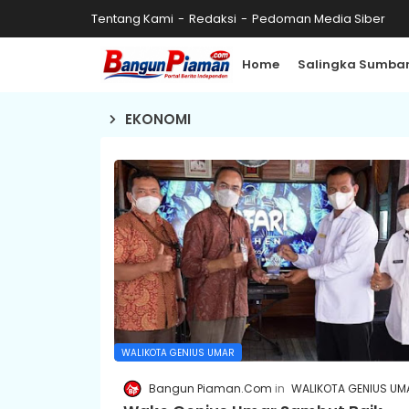
Tentang Kami
Redaksi
Pedoman Media Siber
Home
Salingka Sumba
EKONOMI
WALIKOTA GENIUS UMAR
Bangun Piaman.Com
WALIKOTA GENIUS UM