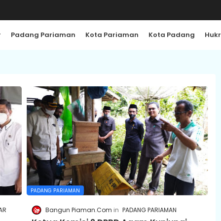
r
Padang Pariaman
Kota Pariaman
Kota Padang
Huk
PADANG PARIAMAN
AR
Bangun Piaman.Com
PADANG PARIAMAN